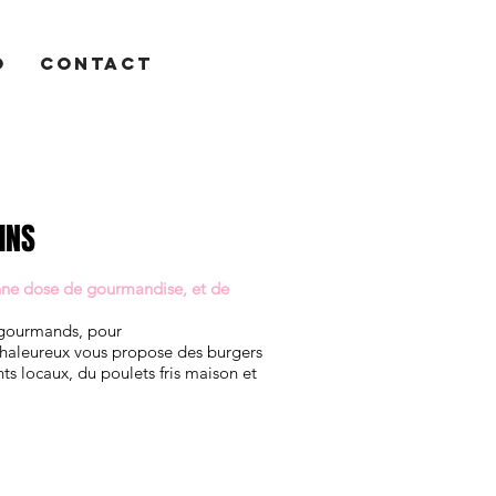
O
CONTACT
INS
onne dose de gourmandise, et de
 gourmands, pour
haleureux vous propose des burgers
nts
locaux, du poulets fris
maison
et