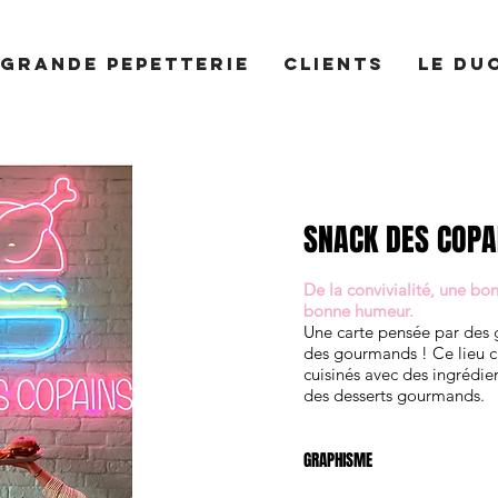
 GRANDE PEPETTERIE
CLIENTS
LE DU
SNACK DES COPA
De la convivialité, une b
bonne humeur.
Une carte pensée par des
des gourmands !
Ce lieu c
cuisinés avec des
ingrédie
des desserts gourmands.
GRAPHISME