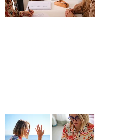
Meryl est
kinésiologue
à
Hyères
. Elle
accompagne enfants, adolescents et adultes
grâce à une approche douce et bienveillante,
qui permet de libérer les blocages émotionnels,
réduire le stress et retrouver un meilleur
équilibre intérieur.
Sa pratique s’appuie sur le test musculaire et
relie corps, émotions et inconscient pour
favoriser une meilleure écoute de soi.
Elle propose également des soins énergétiques
afin de rétablir l’harmonie et de soulager
certaines tensions physiques ou émotionnelles.
Avec une écoute attentive et sans jugement,
Meryl crée un espace de confiance où chacun
peut avancer à son rythme vers plus de sérénité
et de bien-être.